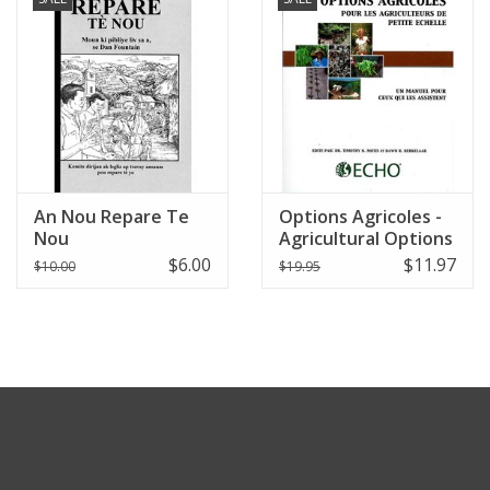
An Nou Repare Te
Options Agricoles -
Nou
Agricultural Options
- French
$6.00
$11.97
$10.00
$19.95